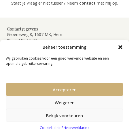
Staat je vraag er niet tussen? Neem
contact
met mij op.
Contactgegevens
Groeneweg 8, 1607 MK, Hem
06 - 23 86 13 93
rianne@lintenritueel.nl
Beheer toestemming
Navigatie
Wij gebruiken cookies voor een goed werkende website en een
Voor uitvaartbegeleiders
optimale gebruikerservaring.
Voor families
Instructie
Inspiratie
Contact
Accepteren
Je hoeft niet los te laten om verbonden te blijven
Weigeren
Bekijk voorkeuren
Cookiebeleid
Privacyverklaring
© 2026 Lintenritueel |
Algemene Voorwaarden
|
Privacyverklaring